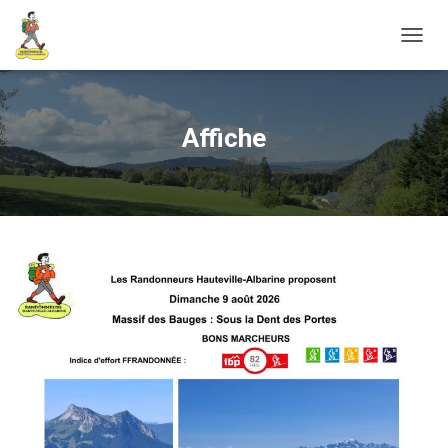
O
U
V
R
I
Affiche
R
/
F
E
R
M
E
R
L
A
N
A
V
I
G
A