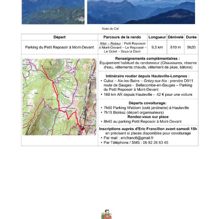
T
I
O
N